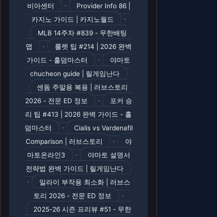
·
비아센터
Provider Info 86 |
·
카지노 가이드 | 카지노월드
MLB 14주차 #839 - 무한배팅
·
맵
룰렛 팁 #214 | 2026 완벽
·
가이드 - 홀덤마스터
야마토
chucheon guide | 릴게임난다
센돔 주말용 복용 | 러브스토리
·
2026 - 전문 ED 정보
포커 승
리 팁 #413 | 2026 완벽 가이드 - 홀
·
덤마스터
Cialis vs Vardenafil
·
Comparison | 러브스토리
야
·
마토온라인3
야마토 설명서
전략법 완벽 가이드 | 릴게임난다
·
일라이 부작용 최소화 | 러브스
·
토리 2026 - 전문 ED 정보
2025-26 시즌 프리뷰 #51 - 무한