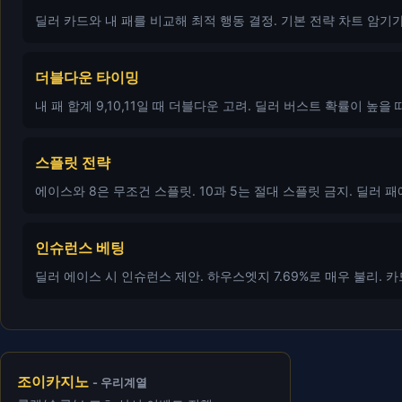
딜러 카드와 내 패를 비교해 최적 행동 결정. 기본 전략 차트 암
더블다운 타이밍
내 패 합계 9,10,11일 때 더블다운 고려. 딜러 버스트 확률이 높
스플릿 전략
에이스와 8은 무조건 스플릿. 10과 5는 절대 스플릿 금지. 딜러 
인슈런스 베팅
딜러 에이스 시 인슈런스 제안. 하우스엣지 7.69%로 매우 불리.
조이카지노
- 우리계열