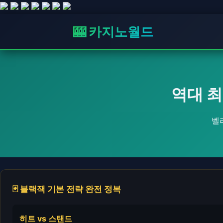
🎰 카지노월드
역대 최
벨
🃏 블랙잭 기본 전략 완전 정복
히트 vs 스탠드