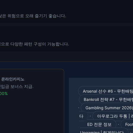
 낮은 위험으로 오래 즐기기 좋습니다.
베팅으로 다양한 패턴 구성이 가능합니다.
- 온라인카지노
첫입금 보너스 지급.
Arsenal 선수 #6 - 무한배
00%
Bankroll 전략 #7 - 무한
·
Gambling Summer 20
·
다
아우로그라 두통 | 
·
ED 전문 정보
Foo
·
Upgaming | 릴게임난다