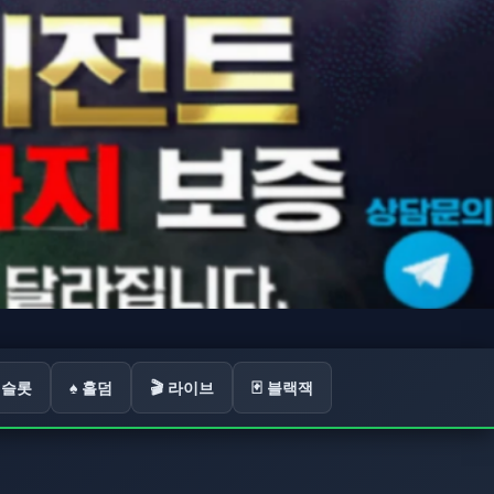
 슬롯
♠️ 홀덤
🎬 라이브
🃏 블랙잭