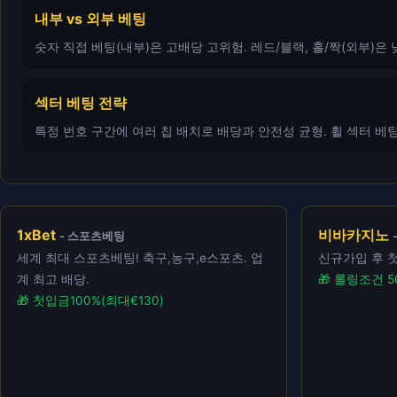
내부 vs 외부 베팅
숫자 직접 베팅(내부)은 고배당 고위험. 레드/블랙, 홀/짝(외부)은
섹터 베팅 전략
특정 번호 구간에 여러 칩 배치로 배당과 안전성 균형. 휠 섹터 
1xBet
비바카지노
- 스포츠베팅
세계 최대 스포츠베팅! 축구,농구,e스포츠. 업
신규가입 후 
계 최고 배당.
🎁 롤링조건 5
🎁 첫입금100%(최대€130)