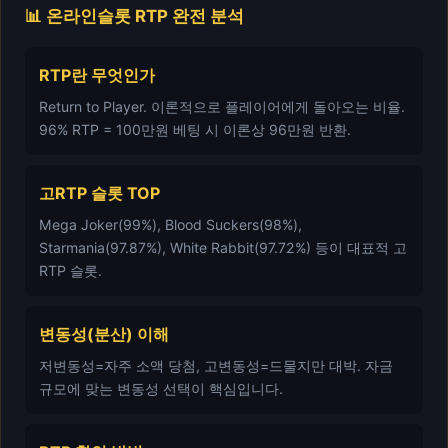
📊 온라인슬롯 RTP 완전 분석
RTP란 무엇인가
Return to Player. 이론적으로 플레이어에게 돌아오는 비율.
96% RTP = 100만원 베팅 시 이론상 96만원 반환.
고RTP 슬롯 TOP
Mega Joker(99%), Blood Suckers(98%),
Starmania(97.87%), White Rabbit(97.72%) 등이 대표적 고
RTP 슬롯.
변동성(분산) 이해
저변동성=자주 소액 당첨, 고변동성=드물지만 대박. 자금
규모에 맞는 변동성 선택이 핵심입니다.